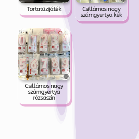
Tortatüzijáték
Csillámos nagy
számgyertya kék
Csillámos nagy
számgyertya
rózsaszín