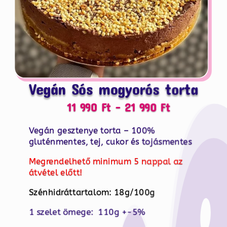
Vegán Sós mogyorós torta
Ártartomán
11 990
Ft
–
21 990
Ft
11
Vegán gesztenye torta – 100%
990 Ft
gluténmentes, tej, cukor és tojásmentes
-
21
Megrendelhető minimum 5 nappal az
990 Ft
átvétel előtt!
Szénhidráttartalom: 18g/100g
1 szelet ömege: 110g +-5%