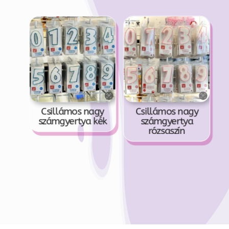
Csillámos nagy
Csillámos nagy
számgyertya kék
számgyertya
rózsaszín