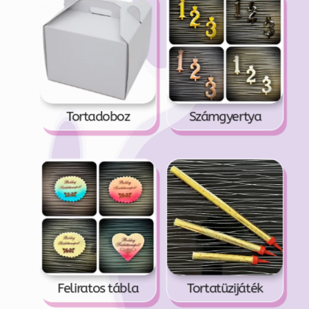
Tortadoboz
Számgyertya
Feliratos tábla
Tortatüzijáték