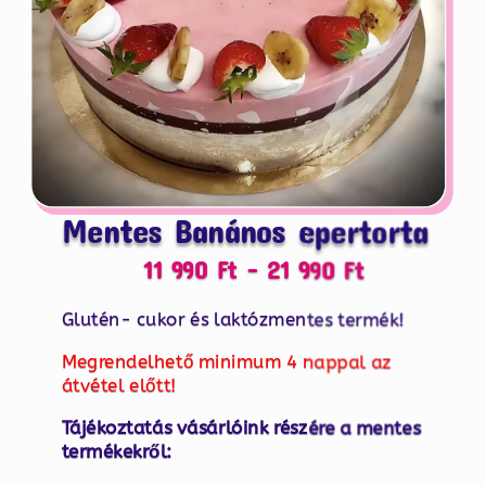
Mentes Banános epertorta
Ártartomán
11 990
Ft
–
21 990
Ft
11
Glutén- cukor és laktózmentes termék!
990 Ft
-
Megrendelhető minimum 4 nappal az
21
átvétel előtt!
990 Ft
Tájékoztatás vásárlóink részére a mentes
termékekről: