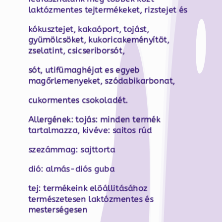
laktózmentes tejtermékeket, rizstejet és
kókusztejet, kakaóport, tojást,
gyümölcsöket, kukoricakeményítöt,
zselatint, csicseriborsót,
sót, utifümaghéjat es egyeb
magőrlemenyeket, szódabikarbonat,
cukormentes csokoladét.
Allergének: tojás: minden termék
tartalmazza, kivéve: saitos rúd
szezámmag: sajttorta
dió: almás-diós guba
tej: termékeink elöállitásához
természetesen laktózmentes és
mesterségesen