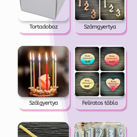
Tortadoboz
Számgyertya
Szálgyertya
Feliratos tábla