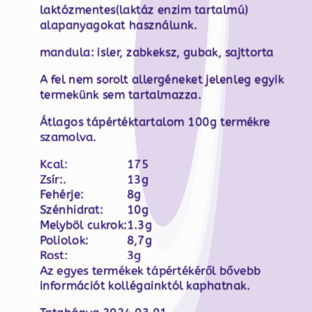
laktózmentes(laktáz enzim tartalmú)
alapanyagokat használunk.
mandula: isler, zabkeksz, gubak, sajttorta
A fel nem sorolt allergéneket jelenleg egyik
termekünk sem tartalmazza.
Átlagos tápértéktartalom 100g termékre
szamolva.
Kcal:
175
Zsír:.
13g
Fehérje:
8g
Szénhidrat:
10g
Melyböl cukrok:
1.3g
Poliolok:
8,7g
Rost:
3g
Az egyes termékek tápértékéről bővebb
információt kollégainktól kaphatnak.