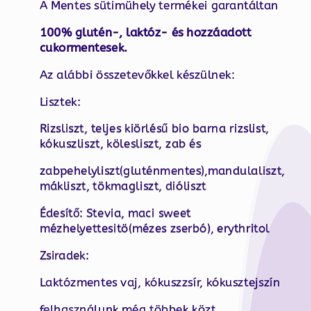
A Mentes sütimühely termékei garantáltan
100% glutén-, laktóz- és hozzáadott
cukormentesek.
Az alábbi összetevőkkel készülnek:
Lisztek:
Rizsliszt, teljes kiörlésű bio barna rizslist,
kókuszliszt, kölesliszt, zab és
zabpehelyliszt(gluténmentes),mandulaliszt,
mákliszt, tökmagliszt, dióliszt
Édesítő: Stevia, maci sweet
mézhelyettesitö(mézes zserbó), erythritol
Zsiradek:
Laktózmentes vaj, kókuszzsír, kókusztejszín
felhasználunk még többek közt