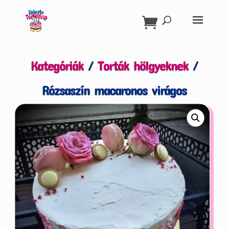
Products
search
Kategóriák
/
Torták hölgyeknek
/
Rózsaszín macaronos virágos
.