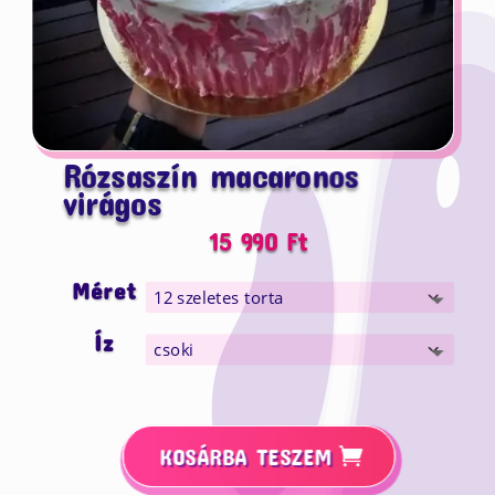
Rózsaszín macaronos
virágos
15 990
Ft
Méret
Íz
KOSÁRBA TESZEM