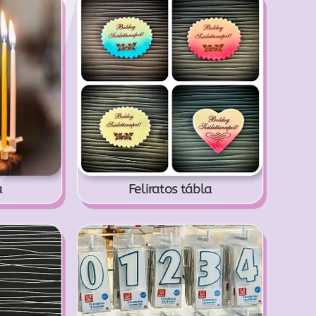
a
Feliratos tábla