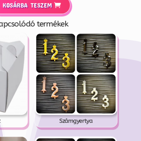
KOSÁRBA TESZEM
apcsolódó termékek
z
Számgyertya