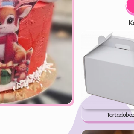
K
Tortadobo