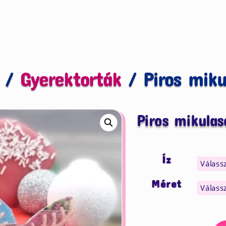
Products
search
/
Gyerektorták
/ Piros miku
Piros mikulas
Íz
Méret