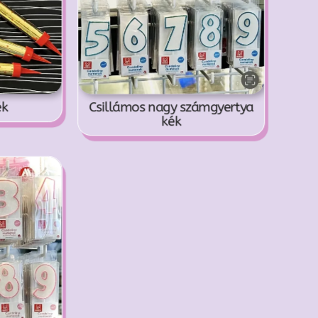
ék
Csillámos nagy számgyertya
kék