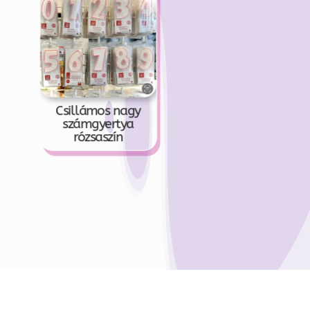
Csillámos nagy
számgyertya
rózsaszín