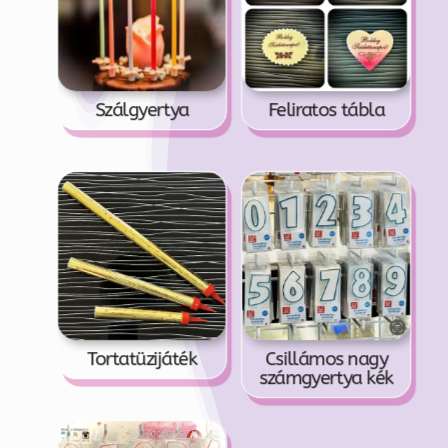
Szálgyertya
Feliratos tábla
Tortatüzijáték
Csillámos nagy
számgyertya kék