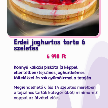
Erdei joghurtos torta 6
szeletes
6 990
Ft
Könnyű kakaós piskóta (a képpel
ellentétben) tejszínes joghurtkrémes
töltelékkel és sok gyümölccsel a tetején
Megrendelhető 6 (és 14 szeletes méretben
a tejszínes torták kategóriából) minimum 2
nappal az átvétel előtt.